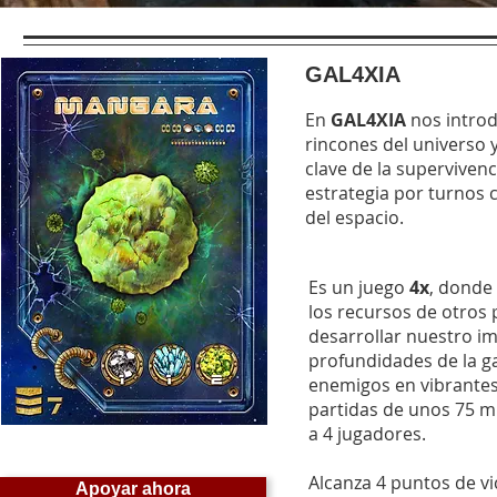
GAL4XIA
En
GAL4XIA
nos introd
rincones del universo y
clave de la superviven
estrategia por turnos
del espacio.
Es un juego
4x
, donde
los recursos de otros 
desarrollar nuestro im
profundidades de la ga
enemigos en vibrant
partidas de unos 75 m
a 4 jugadores.
Alcanza 4 puntos de vi
Apoyar ahora