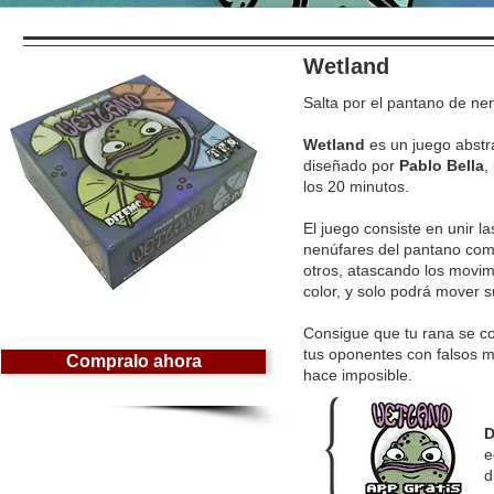
Wetland
Salta por el pantano de ne
Wetland
es un juego abstr
diseñado por
Pablo Bella
,
los 20 minutos.
El juego consiste en unir l
nenúfares del pantano como
otros, atascando los movi
color, y solo podrá mover 
Consigue que tu rana se c
tus oponentes con falsos m
Compralo ahora
hace imposible.
D
e
d